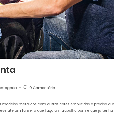
onta
a
Comentários
ategoria
0 Comentário
do
post:
les modelos metálicos com outras cores embutidas é preciso qu
leve ate um funileiro que faça um trabalho bom e que já tenha