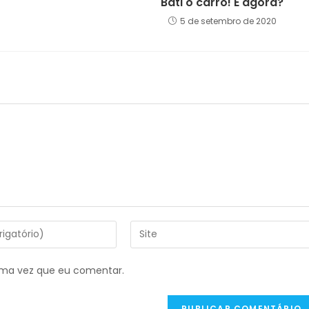
Bati o carro! E agora?
5 de setembro de 2020
Digite
o
URL
ima vez que eu comentar.
do
seu