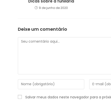
Dicas sobre a funilaria
9 de junho de 2020
Deixe um comentário
Comentário
Digite
Digite
seu
seu
nome
endereço
Salvar meus dados neste navegador para a próx
ou
de
nome
e-