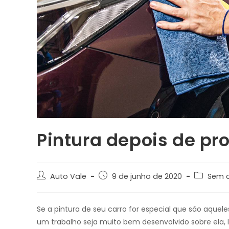
Pintura depois de pr
Autor
Post
Categori
Auto Vale
9 de junho de 2020
Sem c
do
publicado:
do
post:
post:
Se a pintura de seu carro for especial que são aque
um trabalho seja muito bem desenvolvido sobre ela, 